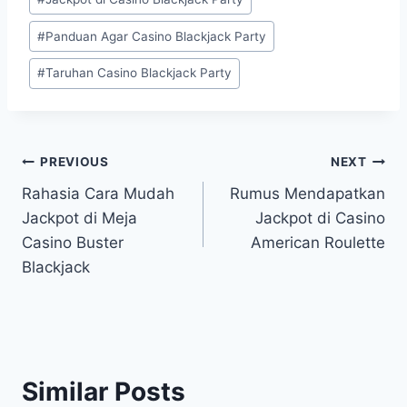
#
Panduan Agar Casino Blackjack Party
#
Taruhan Casino Blackjack Party
Post
PREVIOUS
NEXT
Rahasia Cara Mudah
Rumus Mendapatkan
navigation
Jackpot di Meja
Jackpot di Casino
Casino Buster
American Roulette
Blackjack
Similar Posts