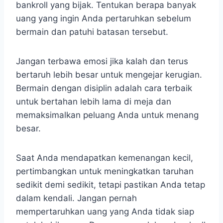
bankroll yang bijak. Tentukan berapa banyak
uang yang ingin Anda pertaruhkan sebelum
bermain dan patuhi batasan tersebut.
Jangan terbawa emosi jika kalah dan terus
bertaruh lebih besar untuk mengejar kerugian.
Bermain dengan disiplin adalah cara terbaik
untuk bertahan lebih lama di meja dan
memaksimalkan peluang Anda untuk menang
besar.
Saat Anda mendapatkan kemenangan kecil,
pertimbangkan untuk meningkatkan taruhan
sedikit demi sedikit, tetapi pastikan Anda tetap
dalam kendali. Jangan pernah
mempertaruhkan uang yang Anda tidak siap