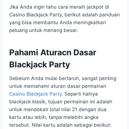
Jika Anda ingin tahu cara meraih jackpot di
Casino Blackjack Party, berikut adalah panduan
yang bisa membantu Anda meningkatkan
peluang untuk menang besar.
Pahami Aturacn Dasar
Blackjack Party
Sebelum Anda mulai bertaruh, sangat penting
untuk memahami aturan dasar permainan
Casino Blackjack Party
. Seperti halnya
blackjack klasik, tujuan permainan ini adalah
untuk mendekati total nilai 21 dengan dua
kartu atau lebih, tanpa melebihi angka
tersebut. Nilai kartu adalah sebagai berikut: