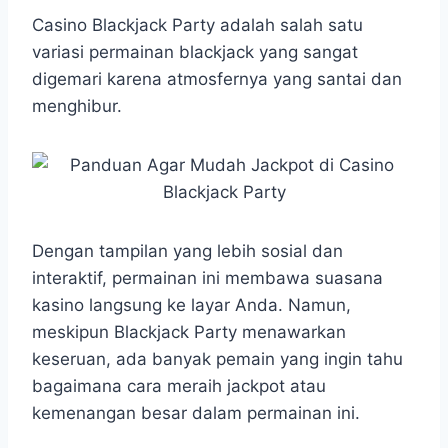
h
a
e
e
k
i
a
c
s
l
y
n
Casino Blackjack Party adalah salah satu
t
e
s
e
p
e
variasi permainan blackjack yang sangat
s
b
e
g
e
digemari karena atmosfernya yang santai dan
A
o
n
r
menghibur.
p
o
g
a
p
k
e
m
r
Dengan tampilan yang lebih sosial dan
interaktif, permainan ini membawa suasana
kasino langsung ke layar Anda. Namun,
meskipun Blackjack Party menawarkan
keseruan, ada banyak pemain yang ingin tahu
bagaimana cara meraih jackpot atau
kemenangan besar dalam permainan ini.