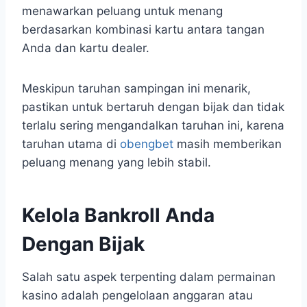
menawarkan peluang untuk menang
berdasarkan kombinasi kartu antara tangan
Anda dan kartu dealer.
Meskipun taruhan sampingan ini menarik,
pastikan untuk bertaruh dengan bijak dan tidak
terlalu sering mengandalkan taruhan ini, karena
taruhan utama di
obengbet
masih memberikan
peluang menang yang lebih stabil.
Kelola Bankroll Anda
Dengan Bijak
Salah satu aspek terpenting dalam permainan
kasino adalah pengelolaan anggaran atau