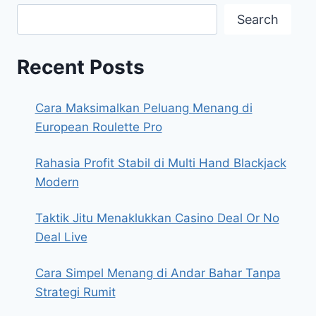
Search
Recent Posts
Cara Maksimalkan Peluang Menang di
European Roulette Pro
Rahasia Profit Stabil di Multi Hand Blackjack
Modern
Taktik Jitu Menaklukkan Casino Deal Or No
Deal Live
Cara Simpel Menang di Andar Bahar Tanpa
Strategi Rumit