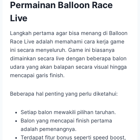
Permainan Balloon Race
Live
Langkah pertama agar bisa menang di Balloon
Race Live adalah memahami cara kerja game
ini secara menyeluruh. Game ini biasanya
dimainkan secara live dengan beberapa balon
udara yang akan balapan secara visual hingga
mencapai garis finish.
Beberapa hal penting yang perlu diketahui:
Setiap balon mewakili pilihan taruhan.
Balon yang mencapai finish pertama
adalah pemenangnya.
Terdapat fitur bonus seperti speed boost,