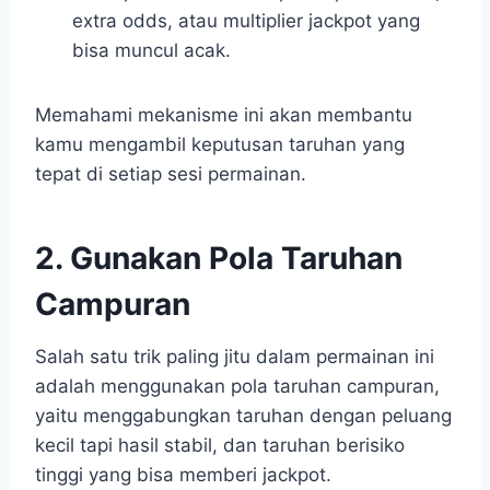
extra odds, atau multiplier jackpot yang
bisa muncul acak.
Memahami mekanisme ini akan membantu
kamu mengambil keputusan taruhan yang
tepat di setiap sesi permainan.
2. Gunakan Pola Taruhan
Campuran
Salah satu trik paling jitu dalam permainan ini
adalah menggunakan pola taruhan campuran,
yaitu menggabungkan taruhan dengan peluang
kecil tapi hasil stabil, dan taruhan berisiko
tinggi yang bisa memberi jackpot.