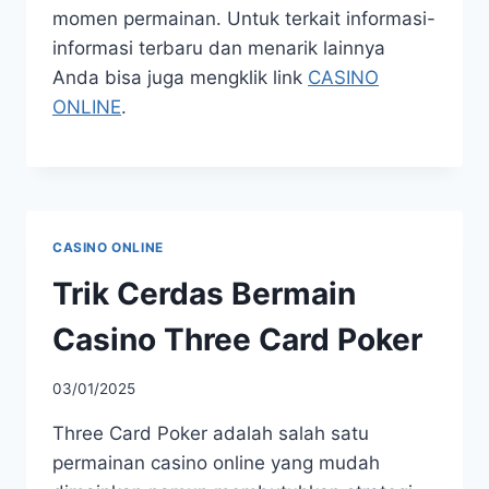
momen permainan. Untuk terkait informasi-
informasi terbaru dan menarik lainnya
Anda bisa juga mengklik link
CASINO
ONLINE
.
CASINO ONLINE
Trik Cerdas Bermain
Casino Three Card Poker
03/01/2025
Three Card Poker adalah salah satu
permainan casino online yang mudah