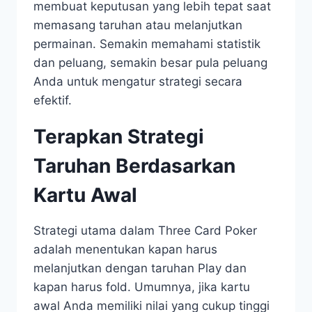
membuat keputusan yang lebih tepat saat
memasang taruhan atau melanjutkan
permainan. Semakin memahami statistik
dan peluang, semakin besar pula peluang
Anda untuk mengatur strategi secara
efektif.
Terapkan Strategi
Taruhan Berdasarkan
Kartu Awal
Strategi utama dalam Three Card Poker
adalah menentukan kapan harus
melanjutkan dengan taruhan Play dan
kapan harus fold. Umumnya, jika kartu
awal Anda memiliki nilai yang cukup tinggi