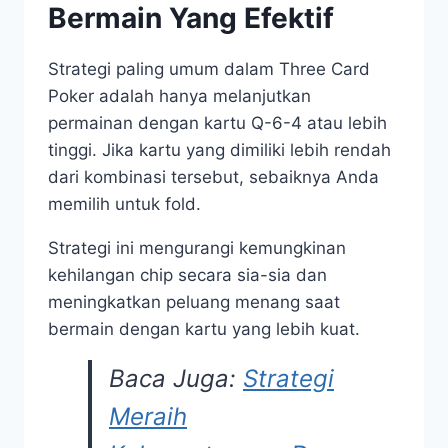
Bermain Yang Efektif
Strategi paling umum dalam Three Card
Poker adalah hanya melanjutkan
permainan dengan kartu Q-6-4 atau lebih
tinggi. Jika kartu yang dimiliki lebih rendah
dari kombinasi tersebut, sebaiknya Anda
memilih untuk fold.
Strategi ini mengurangi kemungkinan
kehilangan chip secara sia-sia dan
meningkatkan peluang menang saat
bermain dengan kartu yang lebih kuat.
Baca Juga:
Strategi
Meraih