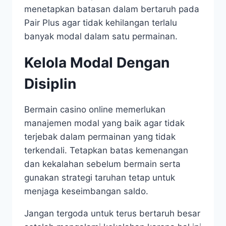
menetapkan batasan dalam bertaruh pada
Pair Plus agar tidak kehilangan terlalu
banyak modal dalam satu permainan.
Kelola Modal Dengan
Disiplin
Bermain casino online memerlukan
manajemen modal yang baik agar tidak
terjebak dalam permainan yang tidak
terkendali. Tetapkan batas kemenangan
dan kekalahan sebelum bermain serta
gunakan strategi taruhan tetap untuk
menjaga keseimbangan saldo.
Jangan tergoda untuk terus bertaruh besar