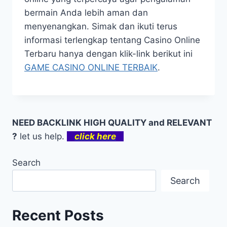
bermain Anda lebih aman dan
menyenangkan. Simak dan ikuti terus
informasi terlengkap tentang Casino Online
Terbaru hanya dengan klik-link berikut ini
GAME CASINO ONLINE TERBAIK
.
NEED BACKLINK HIGH QUALITY and RELEVANT
?
let us help.
click here
Search
Search
Recent Posts