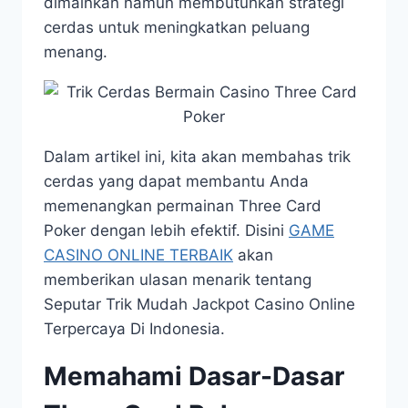
dimainkan namun membutuhkan strategi
cerdas untuk meningkatkan peluang
menang.
Dalam artikel ini, kita akan membahas trik
cerdas yang dapat membantu Anda
memenangkan permainan Three Card
Poker dengan lebih efektif. Disini
GAME
CASINO ONLINE TERBAIK
akan
memberikan ulasan menarik tentang
Seputar Trik Mudah Jackpot Casino Online
Terpercaya Di Indonesia.
Memahami Dasar-Dasar