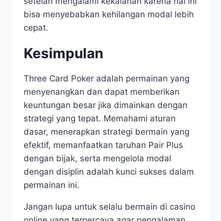
setelah mengalami kekalahan karena hal ini
bisa menyebabkan kehilangan modal lebih
cepat.
Kesimpulan
Three Card Poker adalah permainan yang
menyenangkan dan dapat memberikan
keuntungan besar jika dimainkan dengan
strategi yang tepat. Memahami aturan
dasar, menerapkan strategi bermain yang
efektif, memanfaatkan taruhan Pair Plus
dengan bijak, serta mengelola modal
dengan disiplin adalah kunci sukses dalam
permainan ini.
Jangan lupa untuk selalu bermain di casino
online yang terpercaya agar pengalaman