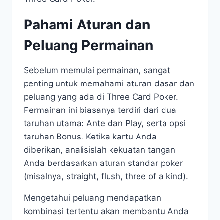
Pahami Aturan dan
Peluang Permainan
Sebelum memulai permainan, sangat
penting untuk memahami aturan dasar dan
peluang yang ada di Three Card Poker.
Permainan ini biasanya terdiri dari dua
taruhan utama: Ante dan Play, serta opsi
taruhan Bonus. Ketika kartu Anda
diberikan, analisislah kekuatan tangan
Anda berdasarkan aturan standar poker
(misalnya, straight, flush, three of a kind).
Mengetahui peluang mendapatkan
kombinasi tertentu akan membantu Anda