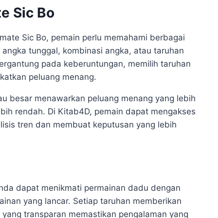
e Sic Bo
mate Sic Bo, pemain perlu memahami berbagai
a angka tunggal, kombinasi angka, atau taruhan
 bergantung pada keberuntungan, memilih taruhan
gkatkan peluang menang.
atau besar menawarkan peluang menang yang lebih
ebih rendah. Di Kitab4D, pemain dapat mengakses
lisis tren dan membuat keputusan yang lebih
 Anda dapat menikmati permainan dadu dengan
ainan yang lancar. Setiap taruhan memberikan
an yang transparan memastikan pengalaman yang