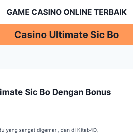
GAME CASINO ONLINE TERBAIK
Casino Ultimate Sic Bo
timate Sic Bo Dengan Bonus
u yang sangat digemari, dan di Kitab4D,