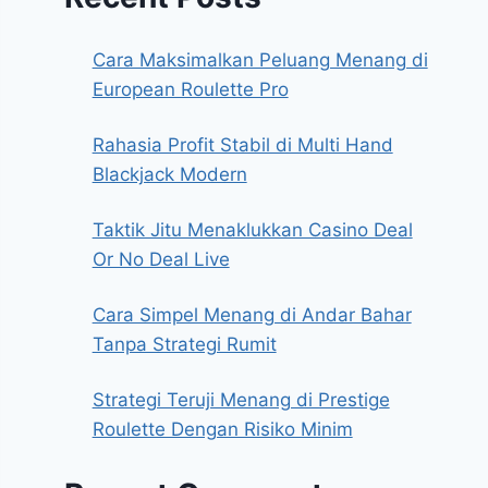
Cara Maksimalkan Peluang Menang di
European Roulette Pro
Rahasia Profit Stabil di Multi Hand
Blackjack Modern
Taktik Jitu Menaklukkan Casino Deal
Or No Deal Live
Cara Simpel Menang di Andar Bahar
Tanpa Strategi Rumit
Strategi Teruji Menang di Prestige
Roulette Dengan Risiko Minim