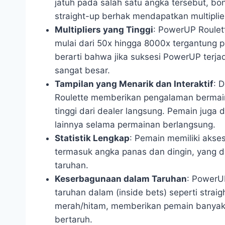
jatuh pada salah satu angka tersebut, bo
straight-up berhak mendapatkan multiplie
Multipliers yang Tinggi
: PowerUP Roulett
mulai dari 50x hingga 8000x tergantung p
berarti bahwa jika suksesi PowerUP ter
sangat besar.
Tampilan yang Menarik dan Interaktif
: 
Roulette memberikan pengalaman bermain 
tinggi dari dealer langsung. Pemain juga da
lainnya selama permainan berlangsung.
Statistik Lengkap
: Pemain memiliki akses 
termasuk angka panas dan dingin, yang 
taruhan.
Keserbagunaan dalam Taruhan
: PowerUP
taruhan dalam (inside bets) seperti straig
merah/hitam, memberikan pemain banyak 
bertaruh.