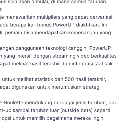
nus spin akan dimulai, di mana semua taruhan
r.
e menawarkan multipliers yang dapat bervariasi,
ada berapa kali bonus PowerUP diaktifkan. Ini
jadi, pemain bisa mendapatkan kemenangan yang
Dengan penggunaan teknologi canggih, PowerUP
yang imersif dengan streaming video berkualitas
pat melihat hasil terakhir dan informasi statistik
untuk melihat statistik dari 500 hasil terakhir,
dapat digunakan untuk merumuskan strategi
 Roulette mendukung berbagai jenis taruhan, dari
ht-up sampai taruhan luar (outside bets) seperti
opsi untuk memilih bagaimana mereka ingin