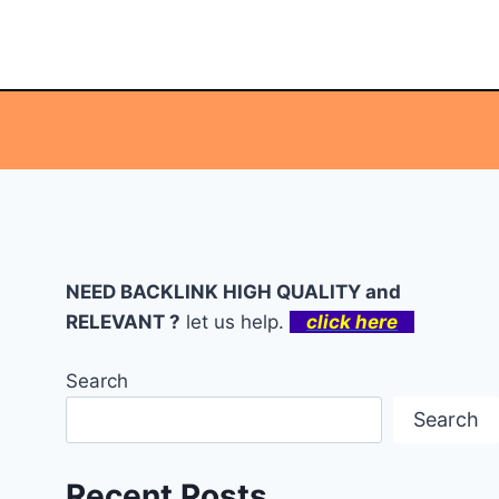
NEED BACKLINK HIGH QUALITY and
RELEVANT ?
let us help.
click here
Search
Search
Recent Posts