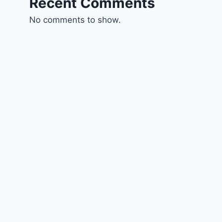
Recent Comments
No comments to show.