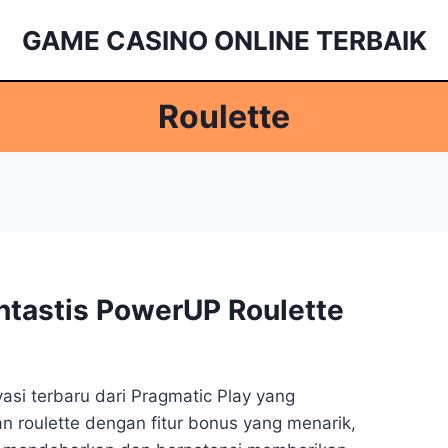
GAME CASINO ONLINE TERBAIK
Roulette
tastis PowerUP Roulette
si terbaru dari Pragmatic Play yang
 roulette dengan fitur bonus yang menarik,