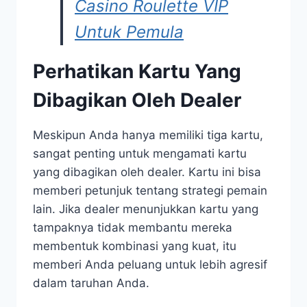
Casino Roulette VIP
Untuk Pemula
Perhatikan Kartu Yang
Dibagikan Oleh Dealer
Meskipun Anda hanya memiliki tiga kartu,
sangat penting untuk mengamati kartu
yang dibagikan oleh dealer. Kartu ini bisa
memberi petunjuk tentang strategi pemain
lain. Jika dealer menunjukkan kartu yang
tampaknya tidak membantu mereka
membentuk kombinasi yang kuat, itu
memberi Anda peluang untuk lebih agresif
dalam taruhan Anda.