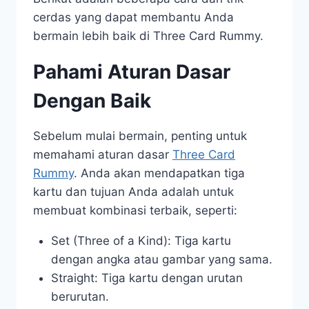
cerdas yang dapat membantu Anda
bermain lebih baik di Three Card Rummy.
Pahami Aturan Dasar
Dengan Baik
Sebelum mulai bermain, penting untuk
memahami aturan dasar
Three Card
Rummy
. Anda akan mendapatkan tiga
kartu dan tujuan Anda adalah untuk
membuat kombinasi terbaik, seperti:
Set (Three of a Kind): Tiga kartu
dengan angka atau gambar yang sama.
Straight: Tiga kartu dengan urutan
berurutan.