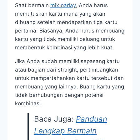
Saat bermain
mix parlay
, Anda harus
memutuskan kartu mana yang akan
dibuang setelah mendapatkan tiga kartu
pertama. Biasanya, Anda harus membuang
kartu yang tidak memiliki peluang untuk
membentuk kombinasi yang lebih kuat.
Jika Anda sudah memiliki sepasang kartu
atau bagian dari straight, pertimbangkan
untuk mempertahankan kartu tersebut dan
membuang yang lainnya. Buang kartu yang
tidak berhubungan dengan potensi
kombinasi.
Baca Juga:
Panduan
Lengkap Bermain