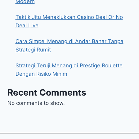
Modern
Taktik Jitu Menaklukkan Casino Deal Or No
Deal Live
Cara Simpel Menang di Andar Bahar Tanpa
Strategi Rumit
Strategi Teruji Menang di Prestige Roulette
Dengan Risiko Minim
Recent Comments
No comments to show.