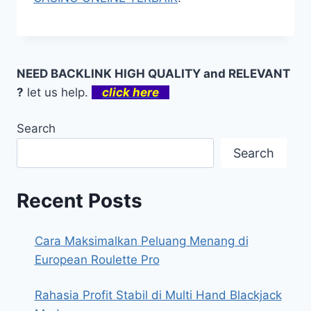
NEED BACKLINK HIGH QUALITY and RELEVANT
?
let us help.
click here
Search
Search
Recent Posts
Cara Maksimalkan Peluang Menang di
European Roulette Pro
Rahasia Profit Stabil di Multi Hand Blackjack