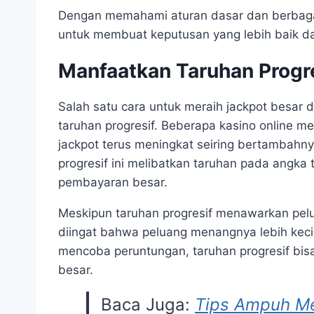
Dengan memahami aturan dasar dan berbagai 
untuk membuat keputusan yang lebih baik d
Manfaatkan Taruhan Progr
Salah satu cara untuk meraih jackpot besar
taruhan progresif. Beberapa kasino online 
jackpot terus meningkat seiring bertambahn
progresif ini melibatkan taruhan pada angka t
pembayaran besar.
Meskipun taruhan progresif menawarkan pelu
diingat bahwa peluang menangnya lebih keci
mencoba peruntungan, taruhan progresif bisa
besar.
Baca Juga:
Tips Ampuh M