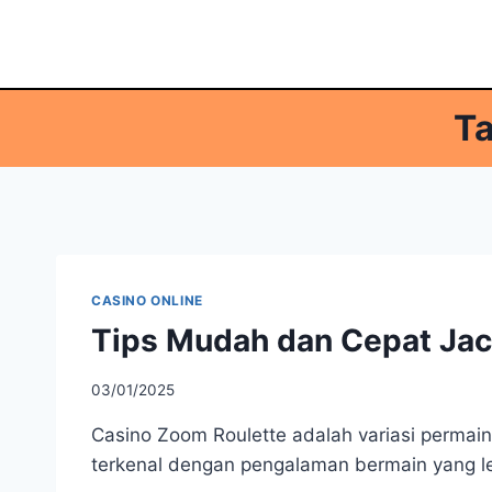
Skip
to
content
Ta
CASINO ONLINE
Tips Mudah dan Cepat Jac
03/01/2025
Casino Zoom Roulette adalah variasi permaina
terkenal dengan pengalaman bermain yang leb