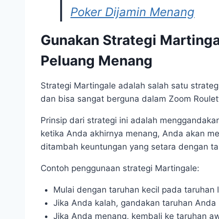
Poker Dijamin Menang
Gunakan Strategi Marting
Peluang Menang
Strategi Martingale adalah salah satu strateg
dan bisa sangat berguna dalam Zoom Roulet
Prinsip dari strategi ini adalah menggandak
ketika Anda akhirnya menang, Anda akan me
ditambah keuntungan yang setara dengan ta
Contoh penggunaan strategi Martingale:
Mulai dengan taruhan kecil pada taruhan l
Jika Anda kalah, gandakan taruhan Anda 
Jika Anda menang, kembali ke taruhan aw