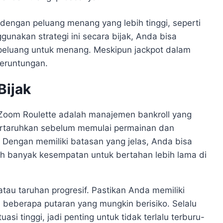
n dengan peluang menang yang lebih tinggi, seperti
unakan strategi ini secara bijak, Anda bisa
peluang untuk menang. Meskipun jackpot dalam
beruntungan.
Bijak
i Zoom Roulette adalah manajemen bankroll yang
pertaruhkan sebelum memulai permainan dan
. Dengan memiliki batasan yang jelas, Anda bisa
ih banyak kesempatan untuk bertahan lebih lama di
tau taruhan progresif. Pastikan Anda memiliki
 beberapa putaran yang mungkin berisiko. Selalu
asi tinggi, jadi penting untuk tidak terlalu terburu-