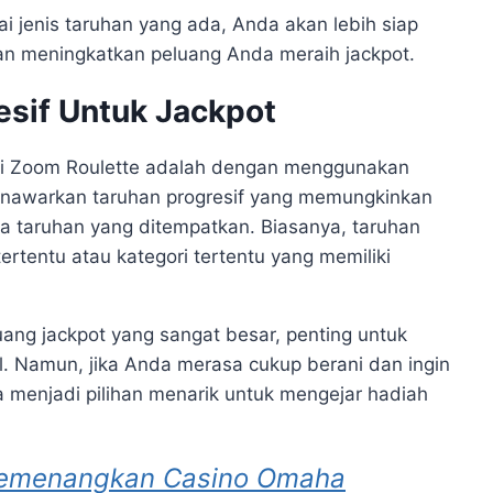
jenis taruhan yang ada, Anda akan lebih siap
an meningkatkan peluang Anda meraih jackpot.
esif Untuk Jackpot
 di Zoom Roulette adalah dengan menggunakan
menawarkan taruhan progresif yang memungkinkan
ya taruhan yang ditempatkan. Biasanya, taruhan
ertentu atau kategori tertentu yang memiliki
ang jackpot yang sangat besar, penting untuk
l. Namun, jika Anda merasa cukup berani dan ingin
 menjadi pilihan menarik untuk mengejar hadiah
emenangkan Casino Omaha