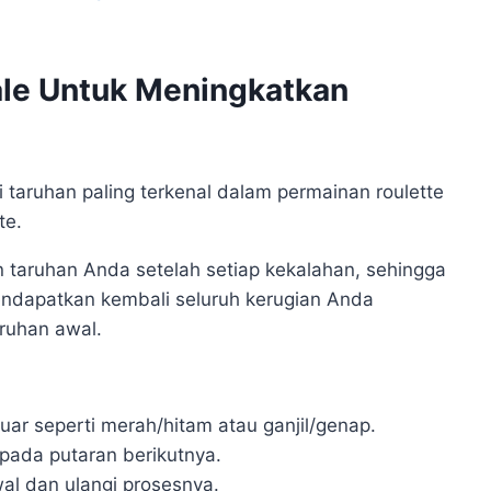
ale Untuk Meningkatkan
i taruhan paling terkenal dalam permainan roulette
te.
an taruhan Anda setelah setiap kekalahan, sehingga
ndapatkan kembali seluruh kerugian Anda
ruhan awal.
uar seperti merah/hitam atau ganjil/genap.
pada putaran berikutnya.
al dan ulangi prosesnya.