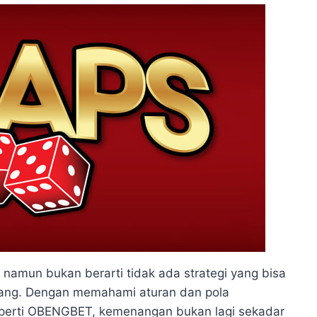
namun bukan berarti tidak ada strategi yang bisa
ang. Dengan memahami aturan dan pola
seperti OBENGBET, kemenangan bukan lagi sekadar