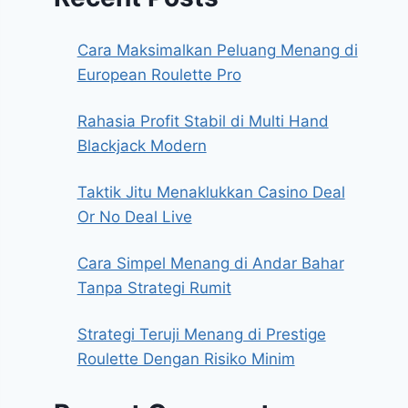
Cara Maksimalkan Peluang Menang di
European Roulette Pro
Rahasia Profit Stabil di Multi Hand
Blackjack Modern
Taktik Jitu Menaklukkan Casino Deal
Or No Deal Live
Cara Simpel Menang di Andar Bahar
Tanpa Strategi Rumit
Strategi Teruji Menang di Prestige
Roulette Dengan Risiko Minim