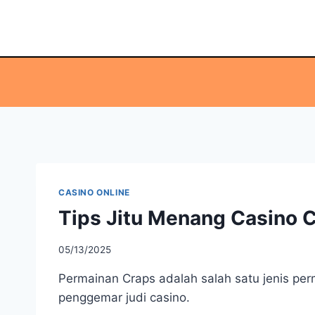
Skip
to
content
CASINO ONLINE
Tips Jitu Menang Casino 
05/13/2025
Permainan Craps adalah salah satu jenis per
penggemar judi casino.