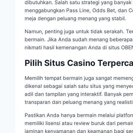
dibutuhkan. Salah satu strategi yang banyak
menggabungkan Pass Line, Odds Bet, dan Come
meja dengan peluang menang yang stabil.
Namun, penting juga untuk tidak serakah. 
bermain. Jika Anda sudah menang beberapa k
nikmati hasil kemenangan Anda di situs OBE
Pilih Situs Casino Terperc
Memilih tempat bermain juga sangat meme
dikenal sebagai salah satu situs yang meny
adil dan tampilan yang interaktif. Banyak p
transparan dan peluang menang yang realisti
Pastikan Anda hanya bermain melalui platfor
memiliki lisensi atau review buruk dari pem
jaminan kenyamanan dan keamanan bagi sem