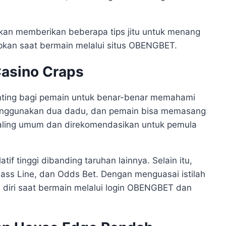
an memberikan beberapa tips jitu untuk menang
pkan saat bermain melalui situs OBENGBET.
asino Craps
penting bagi pemain untuk benar-benar memahami
enggunakan dua dadu, dan pemain bisa memasang
 paling umum dan direkomendasikan untuk pemula
tif tinggi dibanding taruhan lainnya. Selain itu,
t Pass Line, dan Odds Bet. Dengan menguasai istilah
 diri saat bermain melalui login OBENGBET dan