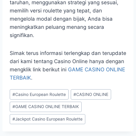
taruhan, menggunakan strategi yang sesuai,
memilih versi roulette yang tepat, dan
mengelola modal dengan bijak, Anda bisa
meningkatkan peluang menang secara
signifikan.
Simak terus informasi terlengkap dan terupdate
dari kami tentang Casino Online hanya dengan
mengklik link berikut ini
GAME CASINO ONLINE
TERBAIK
.
Post
#
Casino European Roulette
#
CASINO ONLINE
Tags:
#
GAME CASINO ONLINE TERBAIK
#
Jackpot Casino European Roulette