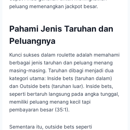
peluang memenangkan jackpot besar.
Pahami Jenis Taruhan dan
Peluangnya
Kunci sukses dalam roulette adalah memahami
berbagai jenis taruhan dan peluang menang
masing-masing. Taruhan dibagi menjadi dua
kategori utama: Inside bets (taruhan dalam)
dan Outside bets (taruhan luar). Inside bets,
seperti bertaruh langsung pada angka tunggal,
memiliki peluang menang kecil tapi
pembayaran besar (35:1).
Sementara itu, outside bets seperti