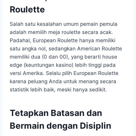
Roulette
Salah satu kesalahan umum pemain pemula
adalah memilih meja roulette secara acak.
Padahal, European Roulette hanya memiliki
satu angka nol, sedangkan American Roulette
memiliki dua (0 dan 00), yang berarti house
edge (keuntungan kasino) lebih tinggi pada
versi Amerika. Selalu pilih European Roulette
karena peluang Anda untuk menang secara
statistik lebih baik, meski hanya sedikit.
Tetapkan Batasan dan
Bermain dengan Disiplin