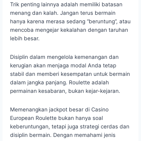
Trik penting lainnya adalah memiliki batasan
menang dan kalah. Jangan terus bermain
hanya karena merasa sedang “beruntung”, atau
mencoba mengejar kekalahan dengan taruhan
lebih besar.
Disiplin dalam mengelola kemenangan dan
kerugian akan menjaga modal Anda tetap
stabil dan memberi kesempatan untuk bermain
dalam jangka panjang. Roulette adalah
permainan kesabaran, bukan kejar-kejaran.
Memenangkan jackpot besar di Casino
European Roulette bukan hanya soal
keberuntungan, tetapi juga strategi cerdas dan
disiplin bermain. Dengan memahami jenis