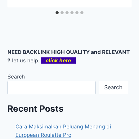
NEED BACKLINK HIGH QUALITY and RELEVANT
?
let us help.
click here
Search
Search
Recent Posts
Cara Maksimalkan Peluang Menang di
European Roulette Pro