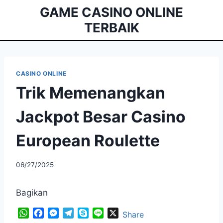
Skip
GAME CASINO ONLINE
to
TERBAIK
content
CASINO ONLINE
Trik Memenangkan
Jackpot Besar Casino
European Roulette
By
06/27/2025
adminhockey
Bagikan
W
F
M
T
S
L
X
Share